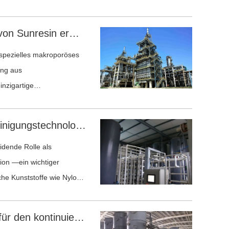
Die Ionenaustauschtechnologie von Sunresin ermöglicht eine gründliche Quecksilberentfernung in der Chloralkali-Industrie.
ung aus
inzigartige
rgen für eine
rionen in einem breiten
Sunresin-Wasserstoffperoxid-Reinigungstechnologie – Steigerung von Effizienz, Sicherheit und Nachhaltigkeit in der Caprolactam-Produktion
idende Rolle als
tiger
che Kunststoffe wie Nylon
Sunresin | Innovative Lösungen für den kontinuierlichen Ionenaustausch in der 1,4-Butandiol-Industrie