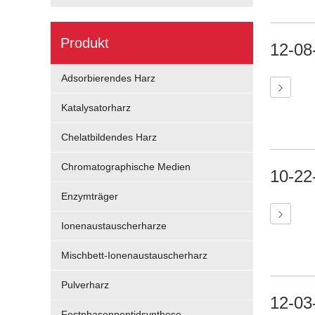
Produkt
12-08
Adsorbierendes Harz
Katalysatorharz
Chelatbildendes Harz
Chromatographische Medien
10-22
Enzymträger
Ionenaustauscherharze
Mischbett-Ionenaustauscherharz
Pulverharz
12-03
Festphasenpeptidsynthese