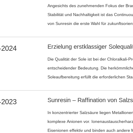
Angesichts des zunehmenden Fokus der Branc
Stabilität und Nachhaltigkeit ist das Contin
von Sunresin die erste Wahl für zukunftsorien
1,4-Butandiol-Markt.
-2024
Die Qualität der Sole ist bei der Chloralkali-P
entscheidender Bedeutung. Die herkömmlich
Soleaufbereitung erfüllt die erforderlichen Sta
eine sekundäre Soleaufbereitung notwendig.
-2023
In konzentrierter Salzsäure liegen Metallione
komplexe Anionen vor. Ionenaustauscherharz
Eisenionen effektiv und binden auch andere M