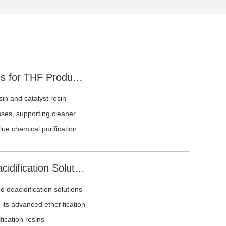
Ion Exchange Resin Technologies for THF Production and PTMEG Purification
n and catalyst resin
sses, supporting cleaner
ue chemical purification.
Sunresin Resin Catalyst and Deacidification Solutions for MTBE and TAME Etherification
d deacidification solutions
 its advanced etherification
fication resins