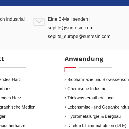
ch Industrial
Eine E-Mail senden :
seplite@sunresin.com
seplite_europe@sunresin.com
kt
Anwendung
endes Harz
Biopharmazie und Biowissensch
orharz
Chemische Industrie
dendes Harz
Trinkwasseraufbereitung
graphische Medien
Lebensmittel- und Getränkeindus
ger
Hydrometallurgie ＆Bergbau
auscherharze
Direkte Lithiumextraktion (DLE)