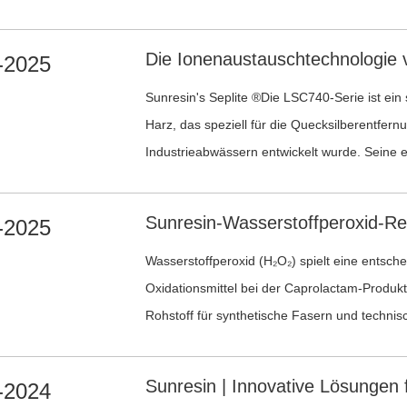
-2025
Sunresin's Seplite ®Die LSC740-Serie ist ein spezielles makroporöses
Harz, das speziell für die Quecksilberentfern
Industrieabwässern entwickelt wurde. Seine e
Polymerstruktur und funktionellen Gruppen so
außergewöhnlich hohe Affinität zu Quecksilbe
-2025
Spektrum von Wasserzusammensetzungen.
Wasserstoffperoxid (H₂O₂) spielt eine entsche
Oxidationsmittel bei der Caprolactam-Produktion —ein wich
Rohstoff für synthetische Fasern und technis
und Polyester.
-2024