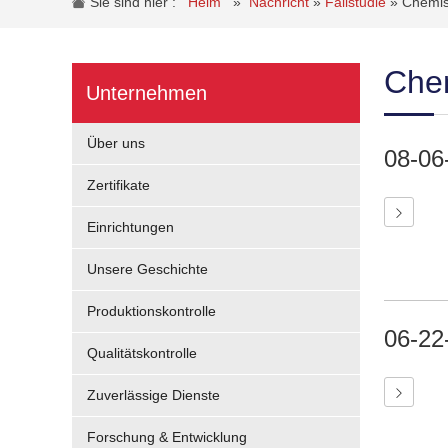
Sie sind hier :
Heim
»
Nachricht
»
Fallstudie
»
Chemis
Chem
Unternehmen
Über uns
08-06
Zertifikate
Einrichtungen
Unsere Geschichte
Produktionskontrolle
06-22
Qualitätskontrolle
Zuverlässige Dienste
Forschung & Entwicklung