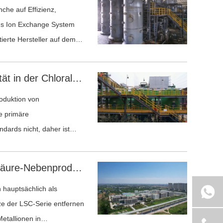
he auf Effizienz,
uous Ion Exchange System
tierte Hersteller auf dem
Erzielung erstklassiger Solequalität in der Chloralkali-Produktion durch Chelatbildnerharze
roduktion von
e primäre
ndards nicht, daher ist
Sunresin – Raffination von Salzsäure-Nebenprodukten mit Harz und Technologie
n hauptsächlich als
e der LSC-Serie entfernen
etallionen in