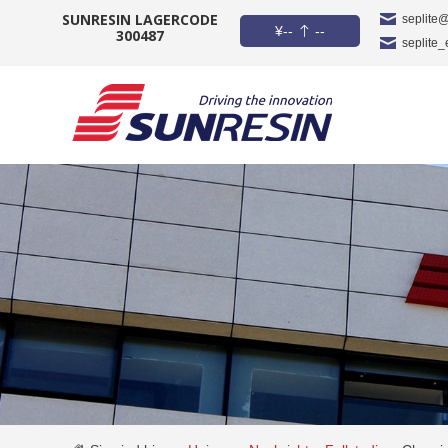
SUNRESIN LAGERCODE
seplite
¥
--
--
300487
seplite
UNTERNEHMEN
PRODUKT
ANWENDUNG
INVESTOREN
NACHRICHT
KARRIERE
KONTAKT