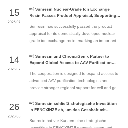
Sunresin Nuclear-Grade Ion Exchange
15
Resin Passes Product Appraisal, Supporting
Reliable Nuclear Power Water Chemistry
2026 07
Sunresin has successfully passed the product
Control
appraisal for its domestically developed nuclear-
grade ion exchange resin, marking an important
milestone in the development of high-performance
chemical materials for nuclear power applications.
Sunresin and ChromaGenix Partner to
14
Expand Global Access to AAV Purification
Technologies
2026 07
The cooperation is designed to expand access to
advanced AAV purification technologies and
provide stronger regional support for cell and gene
therapy developers across Asia, Europe and the
Americas.
Sunresin schließt strategische Investition
26
in FENGXINZE ab, um das Geschäft mit
industrieller Chromatographie weiter
2026 05
Sunresin hat vor Kurzem eine strategische
auszubauen
Investition in FENGXINZE abgeschlossen und