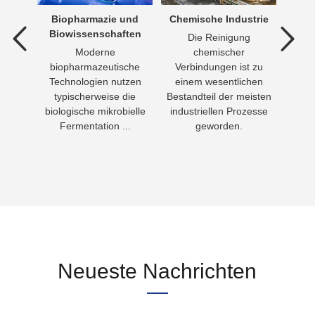
dlung
Biopharmazie und
Chemische Industrie
Trink
Biowissenschaften
ng ist
Die Reinigung
T
er
Moderne
chemischer
leben
on
biopharmazeutische
Verbindungen ist zu
Men
in
Technologien nutzen
einem wesentlichen
Wasse
asser
typischerweise die
Bestandteil der meisten
Nahr
biologische mikrobielle
industriellen Prozesse
Fermentation ...
geworden.
Neueste Nachrichten