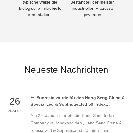
in
typischerweise die
Bestandteil der meisten
Nahr
wasser
biologische mikrobielle
industriellen Prozesse
Fermentation ...
geworden.
Neueste Nachrichten
Sunresin wurde für den Hang Seng China A
26
Specialized & Sophisticated 50 Index
ausgewählt
2024 01
Am 22. Januar startete die Hang Seng Index
Company in Hongkong den „Hang Seng China A
Specialized & Sophisticated 50 Index“ und