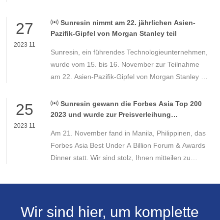
Sunresin (300487.SZ) wurde erfolgreich als
konstituierende Aktie ausgewählt. Zum 12. Januar
Sunresin nimmt am 22. jährlichen Asien-
27
2024 lag der Anteil bei 2,78 %.
Pazifik-Gipfel von Morgan Stanley teil
2023 11
Sunresin, ein führendes Technologieunternehmen,
wurde vom 15. bis 16. November zur Teilnahme
am 22. Asien-Pazifik-Gipfel von Morgan Stanley in
Singapur eingeladen. Dieser Gipfel ist eine
entscheidende Konferenz für institutionelle
Sunresin gewann die Forbes Asia Top 200
25
Anleger im asiatisch-pazifischen Raum.
2023 und wurde zur Preisverleihung
eingeladen
2023 11
Am 21. November fand in Manila, Philippinen, das
Forbes Asia Best Under A Billion Forum & Awards
Dinner statt. Wir sind stolz, Ihnen mitteilen zu
können, dass Dr. Gao Yuejing, Vorsitzende von
Sunresin, zur Preisverleihung eingeladen wurde
und diese Auszeichnung zum zweiten Mal seit
2020 erhalten hat.
Wir sind hier, um komplette