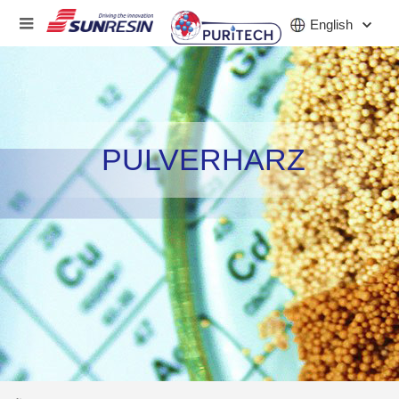
English
UNTERNEHMEN
PULVERHARZ
PRODUKT
INDUSTRIE
INVESTOREN
NACHRICHT
KARRIERE
KONTAKT