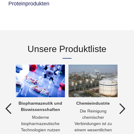
Proteinprodukten
Unsere Produktliste
dlung
Biopharmazeutik und
Chemieindustrie
Trink
Biowissenschaften
Die Reinigung
T
lung
Moderne
chemischer
leb
m den
biopharmazeutische
Verbindungen ist zu
Men
ndlung
Technologien nutzen
einem wesentlichen
Wasse