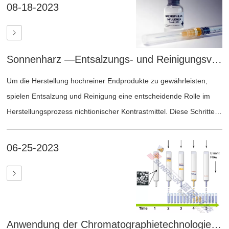
optimieren wir Methoden für regelmäßige Proben und Kunden,
08-18-2023
wählen die besten Chromatographieanlagen und Füllstoffe aus,
um Trenneffizienz und -präzision zu verbessern und hochwertige
Trennanforderungen- und Reinigungsergebnisse zu erzielen.
Sonnenharz —Entsalzungs- und Reinigungsverfahren für nichtionische Kontrastmittel
Um die Herstellung hochreiner Endprodukte zu gewährleisten,
spielen Entsalzung und Reinigung eine entscheidende Rolle im
Herstellungsprozess nichtionischer Kontrastmittel. Diese Schritte
sind unerlässlich für die Entfernung von Salzen, Verunreinigungen,
organischen Rückständen, Spurenmetallionen und festen
06-25-2023
Verunreinigungen. Durch die effektive Beseitigung dieser
Kontaminanten tragen die Entsalzungs- und Reinigungsprozesse
zur Verbesserung der Reinheit und Qualität der Kontrastmittel bei.
Darüber hinaus hilft dieses spezielle Reinigungsverfahren,
unerwünschte Reaktionen und Nebenwirkungen bei Patienten
Anwendung der Chromatographietechnologie in der Synthetischen Biologie