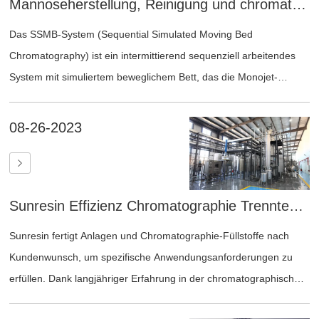
Mannoseherstellung, Reinigung und chromatographische Trennung
Das SSMB-System (Sequential Simulated Moving Bed
Chromatography) ist ein intermittierend sequenziell arbeitendes
System mit simuliertem beweglichem Bett, das die Monojet-
Technologie kombiniert. ®Serienmäßige Partikelchromatographie-
Füllkörper. Durch die ausgeklügelte Kombination von Ausrüstung
08-26-2023
und Steuerungsprogrammen wird die Bewegung der
Füllstoffschicht simuliert. Es werden verschiedene Betriebsmodi
mit intermittierender Zufuhr und Entladung in unterschiedlichen
Sunresin Effizienz Chromatographie Trenntechnologie und Anwendung
Sequenzen und Programmen genutzt. Separationsanschlüsse
ermöglichen den Ausfluss einzelner Komponenten und somit die
Sunresin fertigt Anlagen und Chromatographie-Füllstoffe nach
Ladungstrennung von 2–3 Komponenten. Das System wurde
Kundenwunsch, um spezifische Anwendungsanforderungen zu
erfolgreich zur Trennung und Reinigung von Produkten wie
erfüllen. Dank langjähriger Erfahrung in der chromatographischen
Zuckeralkoholen, Aminosäuren, organischen Säuren und
Trennung und eines professionellen Teams entwickeln und
pharmazeutischen Zwischenprodukten eingesetzt.