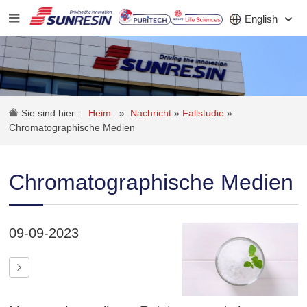
English
UNTERNEHMEN
Sie sind hier :
Heim
»
Nachricht
»
Fallstudie
»
PRODUKT
Chromatographische Medien
ANWENDUNG
Chromatographische Medien
INVESTOREN
NACHRICHT
09-09-2023
KARRIERE
KONTAKT