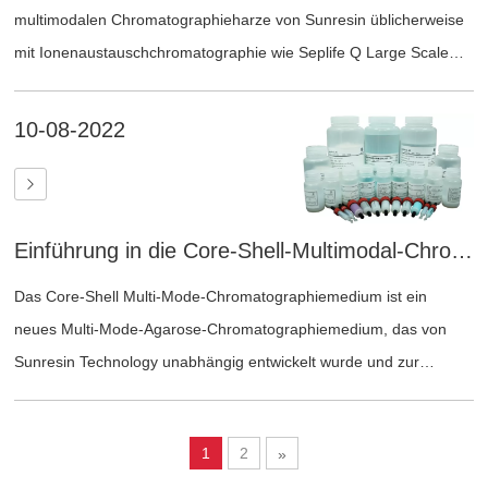
multimodalen Chromatographieharze von Sunresin üblicherweise
mit Ionenaustauschchromatographie wie Seplife Q Large Scale
oder mit Gelfiltrationschromatographie Seplife 4FF kombiniert, um
den gesamten Reinigungsprozess abzuschließen.
10-08-2022
Einführung in die Core-Shell-Multimodal-Chromatographiemedien von Sunresin
Das Core-Shell Multi-Mode-Chromatographiemedium ist ein
neues Multi-Mode-Agarose-Chromatographiemedium, das von
Sunresin Technology unabhängig entwickelt wurde und zur
Reinigung und Aufreinigung biologischer Makromoleküle wie Viren
verwendet wird.
1
2
»