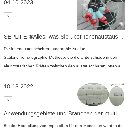
04-10-2023
werden üblicherweise als Trockenpulver gelagert und müssen vor
dem Gebrauch gequollen werden. Sie finden breite Anwendung
bei niedermolekularen Proteinen wie Prothrombin und
niedermolekularem Heparin.
SEPLIFE ®Alles, was Sie über Ionenaustauschchromatographie wissen müssen
Die Ionenaustauschchromatographie ist eine
Säulenchromatographie-Methode, die die Unterschiede in den
elektrostatischen Kräften zwischen den austauschbaren Ionen am
Ionenaustauscher und den verschiedenen Ionen im umgebenden
Medium nutzt und die Trennung durch ein Austauschgleichgewicht
10-13-2022
erreicht. Sie zeichnet sich durch hohe Empfindlichkeit,
Reproduzierbarkeit, gute Selektivität und schnelle
Analysengeschwindigkeit aus und gehört heute zu den am
Anwendungsgebiete und Branchen der multimodalen Chromatographiemedien von Sunresin
häufigsten angewandten Chromatographie-Methoden.
Bei der Herstellung von Impfstoffen für den Menschen werden die