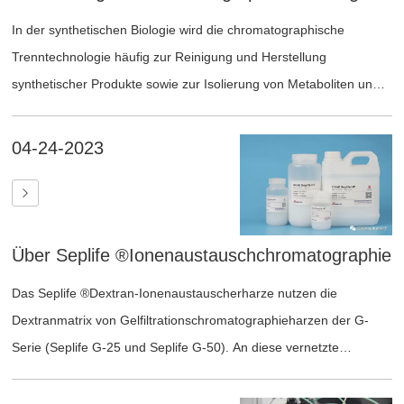
während der nachfolgenden Anwendung zu reduzieren.
In der synthetischen Biologie wird die chromatographische
Trenntechnologie häufig zur Reinigung und Herstellung
synthetischer Produkte sowie zur Isolierung von Metaboliten und
zur Identifizierung der Struktur und Eigenschaften von
Verbindungen und Biomolekülen eingesetzt. Sie findet auch breite
04-24-2023
Anwendung im Bereich der Adsorption und Trennung.
Über Seplife ®Ionenaustauschchromatographie
Das Seplife ®Dextran-Ionenaustauscherharze nutzen die
Dextranmatrix von Gelfiltrationschromatographieharzen der G-
Serie (Seplife G-25 und Seplife G-50). An diese vernetzte
Dextranmatrix sind funktionelle Liganden mit unterschiedlichen
Eigenschaften fest gebunden. Dextran-Ionenaustauscherharze