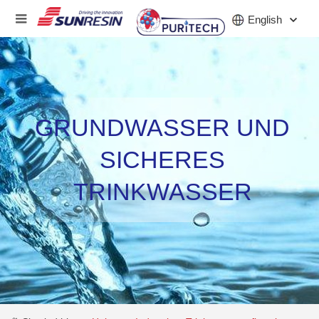
English
UNTERNEHMEN
GRUNDWASSER UND
PRODUKT
SICHERES
INDUSTRIE
TRINKWASSER
INVESTOREN
NACHRICHT
KARRIERE
KONTAKT