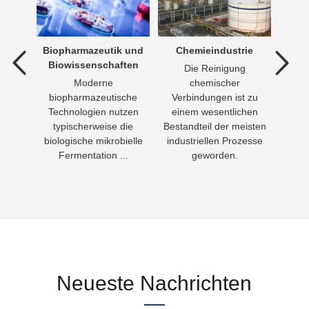
dlung
Biopharmazeutik und
Chemieindustrie
Trink
Biowissenschaften
Die Reinigung
T
lung
Moderne
chemischer
leb
m den
biopharmazeutische
Verbindungen ist zu
Men
ndlung
Technologien nutzen
einem wesentlichen
Wasse
in
typischerweise die
Bestandteil der meisten
Nahr
wasser
biologische mikrobielle
industriellen Prozesse
Fermentation ...
geworden.
Neueste Nachrichten