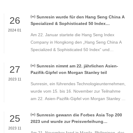
Sunresin wurde für den Hang Seng China A
26
Specialized & Sophisticated 50 Index
ausgewählt
2024 01
Am 22. Januar startete die Hang Seng Index
Company in Hongkong den „Hang Seng China A
Specialized & Sophisticated 50 Index“ und
Sunresin (300487.SZ) wurde erfolgreich als
konstituierende Aktie ausgewählt. Zum 12. Januar
Sunresin nimmt am 22. jährlichen Asien-
27
2024 lag der Anteil bei 2,78 %.
Pazifik-Gipfel von Morgan Stanley teil
2023 11
Sunresin, ein führendes Technologieunternehmen,
wurde vom 15. bis 16. November zur Teilnahme
am 22. Asien-Pazifik-Gipfel von Morgan Stanley in
Singapur eingeladen. Dieser Gipfel ist eine
entscheidende Konferenz für institutionelle
Sunresin gewann die Forbes Asia Top 200
25
Anleger im asiatisch-pazifischen Raum.
2023 und wurde zur Preisverleihung
eingeladen
2023 11
Am 21. November fand in Manila, Philippinen, das