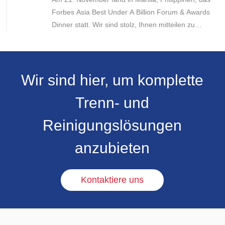
Forbes Asia Best Under A Billion Forum & Awards
Dinner statt. Wir sind stolz, Ihnen mitteilen zu
können, dass Dr. Gao Yuejing, Vorsitzende von
Sunresin, zur Preisverleihung eingeladen wurde
und diese Auszeichnung zum zweiten Mal seit
2020 erhalten hat.
Wir sind hier, um komplette
Trenn- und
Reinigungslösungen
anzubieten
Kontaktiere uns