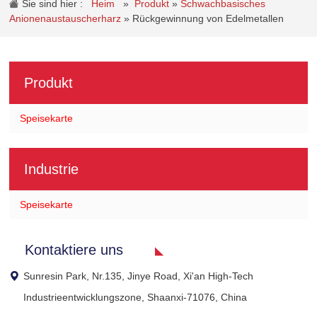
Sie sind hier :
Heim
»
Produkt
»
Schwachbasisches
Anionenaustauscherharz
»
Rückgewinnung von Edelmetallen
Produkt
Speisekarte
Industrie
Speisekarte
Kontaktiere uns
Sunresin Park, Nr.135, Jinye Road, Xi'an High-Tech
Industrieentwicklungszone, Shaanxi-71076, China