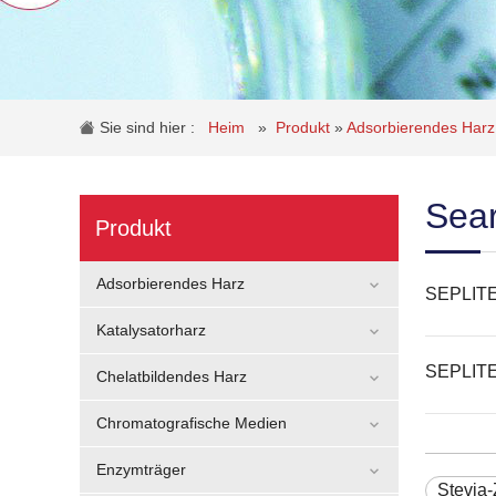
Sie sind hier :
Heim
»
Produkt
»
Adsorbierendes Har
Sear
Produkt
Adsorbierendes Harz
SEPLIT
Katalysatorharz
SEPLIT
Chelatbildendes Harz
Chromatografische Medien
Enzymträger
Stevia-