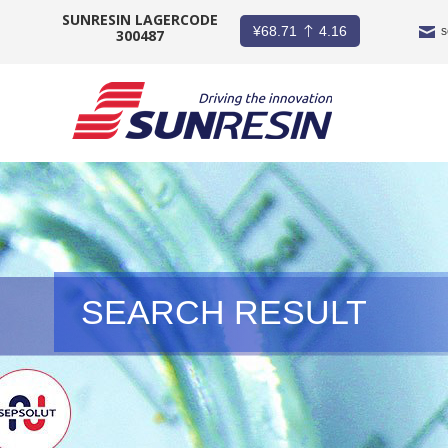
SUNRESIN LAGERCODE
¥
68.71
4.16
s
300487
UNTERNEHMEN
PRODUKT
INDUSTRIE
INVESTOREN
SEARCH RESULT
NACHRICHT
KARRIERE
KONTAKT