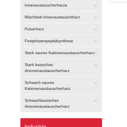
Ionenaustauscherharze
Mischbett-Ionenaustauschharz
Pulverharz
Festphasenpeptidsynthese
Stark saures Kationenaustauscherharz
Stark basisches
Anionenaustauscherharz
Schwach saures
Kationenaustauscherharz
Schwachbasisches
Anionenaustauscherharz
Industrie