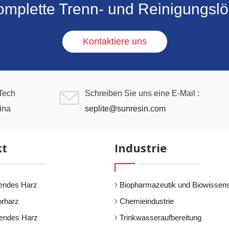
komplette Trenn- und Reinigungs
Kontaktiere uns
-Tech
Schreiben Sie uns eine E-Mail :
ina
seplite@sunresin.com
kt
Industrie
endes Harz
Biopharmazeutik und Biowissen
orharz
Chemieindustrie
dendes Harz
Trinkwasseraufbereitung