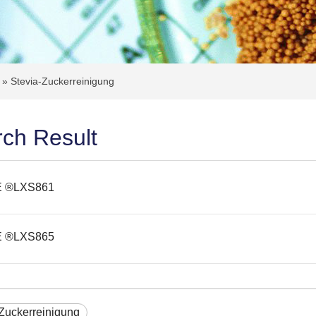
z
»
Stevia-Zuckerreinigung
ch Result
E ®LXS861
E ®LXS865
Zuckerreinigung