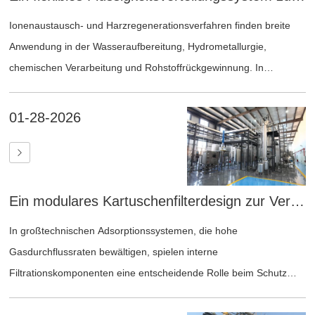
Ionenaustausch- und Harzregenerationsverfahren finden breite
Anwendung in der Wasseraufbereitung, Hydrometallurgie,
chemischen Verarbeitung und Rohstoffrückgewinnung. In
Mehrsäulensystemen sind ein kontinuierlicher Betrieb, eine
präzise Fluidführung und eine hohe Harzausnutzung
01-28-2026
entscheidend für die Gesamtleistung des Systems.
Ein modulares Kartuschenfilterdesign zur Verbesserung der Zuverlässigkeit und Wartungsfreundlichkeit von großtechnischen Adsorptionskolonnen
In großtechnischen Adsorptionssystemen, die hohe
Gasdurchflussraten bewältigen, spielen interne
Filtrationskomponenten eine entscheidende Rolle beim Schutz
des Adsorptionsmediums und der Gewährleistung eines stabilen
Langzeitbetriebs.