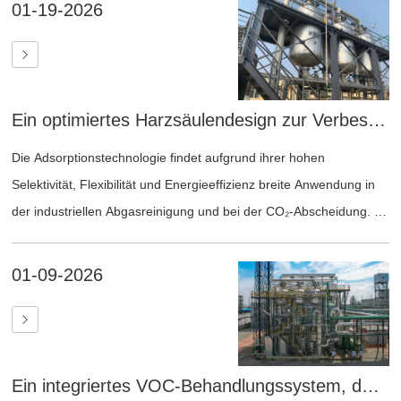
01-19-2026
Ein optimiertes Harzsäulendesign zur Verbesserung der Gasverteilung und Adsorptionseffizienz in industriellen Anwendungen
Die Adsorptionstechnologie findet aufgrund ihrer hohen
Selektivität, Flexibilität und Energieeffizienz breite Anwendung in
der industriellen Abgasreinigung und bei der CO₂-Abscheidung. In
diesen Systemen dient die Harzsäule als zentrale Komponente,
die das Adsorptionsmedium aufnimmt und den Prozessgasstrom
01-09-2026
durch das Bett steuert.
Ein integriertes VOC-Behandlungssystem, das hohe Effizienz, kompaktes Design und zuverlässigen industriellen Betrieb bietet.