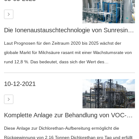
biopharmazeutischen Reinigung und der Wasseraufbereitung
entwickelt.
Die Ionenaustauschtechnologie von Sunresin stärkt die Milchsäureverarbeitungsindustrie
Laut Prognosen für den Zeitraum 2020 bis 2025 wächst der
globale Markt für Milchsäure rasant mit einer Wachstumsrate von
rund 12,8 %. Das bedeutet, dass sich der Wert des
Milchsäuremarktes alle fünf Jahre verdoppeln wird, von 1,1
Milliarden US-Dollar im Jahr 2020 auf 2,2 Milliarden US-Dollar im
10-12-2021
Jahr 2025.
Komplette Anlage zur Behandlung von VOC-Abgasen ab Kundenstandort
Diese Anlage zur Dichlorethan-Aufbereitung ermöglicht die
Rückgewinnung von 2,16 Tonnen Dichlorethan pro Tag und erfüllt