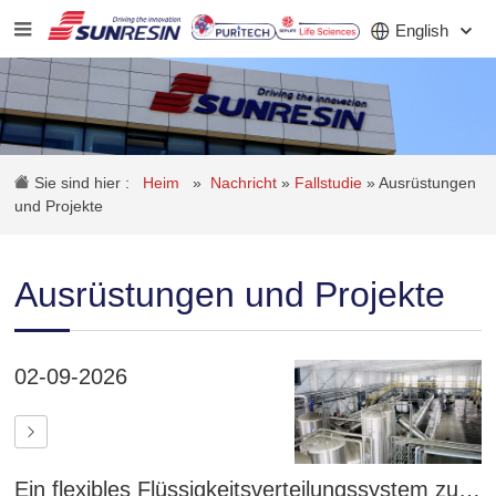
English
UNTERNEHMEN
Sie sind hier :
Heim
»
Nachricht
»
Fallstudie
»
Ausrüstungen
PRODUKT
und Projekte
ANWENDUNG
Ausrüstungen und Projekte
INVESTOREN
NACHRICHT
02-09-2026
KARRIERE
KONTAKT
Ein flexibles Flüssigkeitsverteilungssystem zur Verbesserung der Effizienz von Ionenaustausch und Harzregeneration