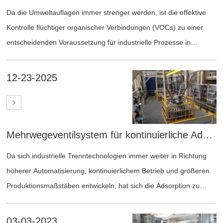
Da die Umweltauflagen immer strenger werden, ist die effektive
Kontrolle flüchtiger organischer Verbindungen (VOCs) zu einer
entscheidenden Voraussetzung für industrielle Prozesse in
Sektoren wie Chemie, Metallurgie, Pharmazie und
Spezialfertigung geworden.
12-23-2025
Mehrwegeventilsystem für kontinuierliche Adsorptionsprozesse
Da sich industrielle Trenntechnologien immer weiter in Richtung
höherer Automatisierung, kontinuierlichem Betrieb und größeren
Produktionsmaßstäben entwickeln, hat sich die Adsorption zu
einer weit verbreiteten Lösung in Sektoren wie der
Metallrückgewinnung, der Lithiumgewinnung aus Solen, der
03-03-2023